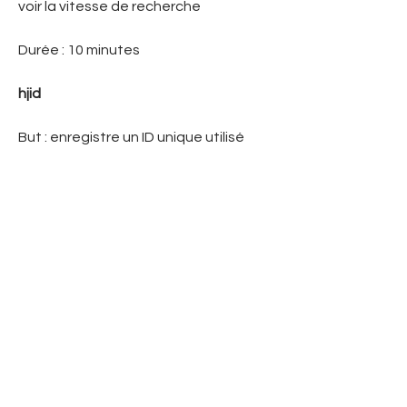
voir la vitesse de recherche
Durée : 10 minutes
hjid
But : enregistre un ID unique utilisé
pour générer des données
statistiques sur l’utilisation du site
web par l’utilisateur
Durée : 1 an
utma
But : utilisé pour générer des données
statistiques quand la 1ère et la
dernière visite d’un visiteur a lieu