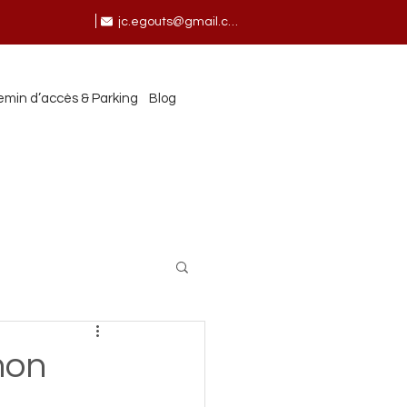
jc.egouts@gmail.com
min d’accès & Parking
Blog
mon