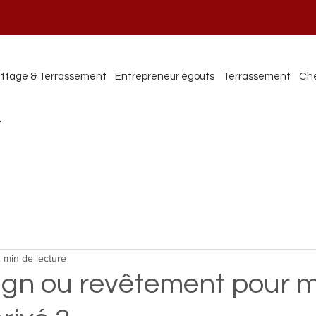
ttage & Terrassement
Entrepreneur égouts
Terrassement
Che
t
 min de lecture
ign ou revêtement pour 