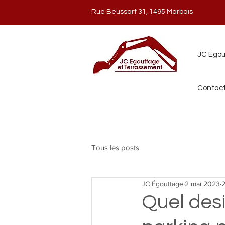
Rue Beussart 31, 1495 Marbais
JC Egou
Contac
Tous les posts
JC Égouttage
2 mai 2023
2
Quel des