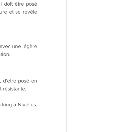
l doit être posé 
re et se révèle 
 avec une légère 
tion.
, d’être posé en 
 résistante.
king à Nivelles. 