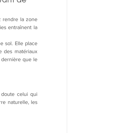
 Il est nécessaire de préparer le sol avant la création du parking. Vous devez rendre la zone 
es entraînent la 
sol. Elle place 
e des matériaux 
dernière que le 
 doute celui qui 
 naturelle, les 